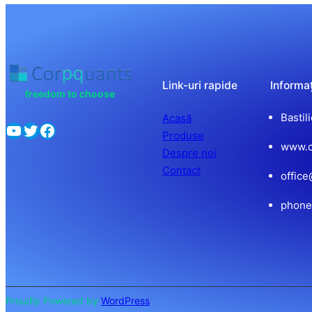
Link-uri rapide
Informaț
freedom to choose
Bastil
Acasă
Produse
www.c
Despre noi
Contact
offic
phone
Proudly Powered by
WordPress