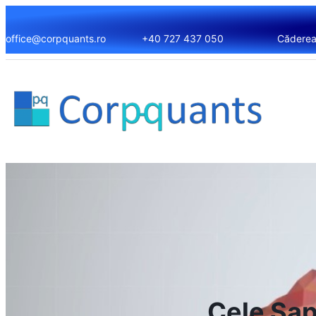
office@corpquants.ro
+40 727 437 050
Căderea 
Cele Șapt