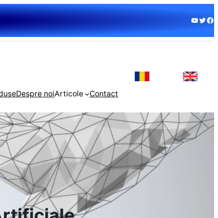
duse
Despre noi
Articole
Contact
rtificiale