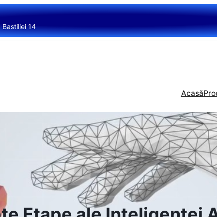
Bastiliei 14
Acasă
Pro
e Etape ale Inteligenței A