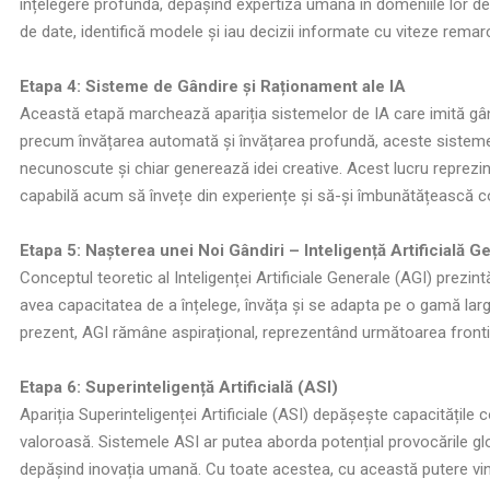
înțelegere profundă, depășind expertiza umană în domeniile lor d
de date, identifică modele și iau decizii informate cu viteze remarc
Etapa 4: Sisteme de Gândire și Raționament ale IA
Această etapă marchează apariția sistemelor de IA care imită gân
precum învățarea automată și învățarea profundă, aceste sistem
necunoscute și chiar generează idei creative. Acest lucru reprezin
capabilă acum să învețe din experiențe și să-și îmbunătățească 
Etapa 5: Nașterea unei Noi Gândiri – Inteligență Artificială G
Conceptul teoretic al Inteligenței Artificiale Generale (AGI) prezi
avea capacitatea de a înțelege, învăța și se adapta pe o gamă largă
prezent, AGI rămâne aspirațional, reprezentând următoarea frontie
Etapa 6: Superinteligență Artificială (ASI)
Apariția Superinteligenței Artificiale (ASI) depășește capacități
valoroasă. Sistemele ASI ar putea aborda potențial provocările gl
depășind inovația umană. Cu toate acestea, cu această putere vin d