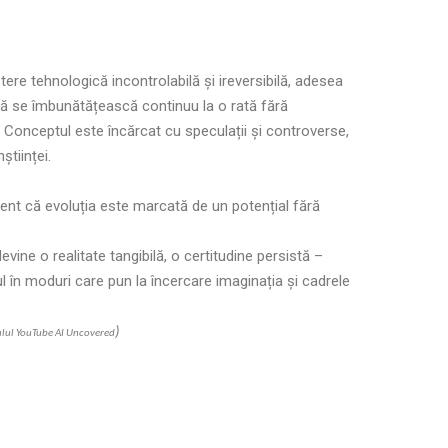
ștere tehnologică incontrolabilă și ireversibilă, adesea
ă se îmbunătățească continuu la o rată fără
. Conceptul este încărcat cu speculații și controverse,
științei.
ent că evoluția este marcată de un potențial fără
vine o realitate tangibilă, o certitudine persistă –
l în moduri care pun la încercare imaginația și cadrele
)
alul YouTube AI Uncovered