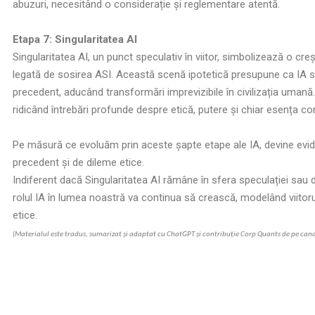
abuzuri, necesitând o considerație și reglementare atentă.
Etapa 7: Singularitatea AI
Singularitatea AI, un punct speculativ în viitor, simbolizează o cre
legată de sosirea ASI. Această scenă ipotetică presupune ca IA s
precedent, aducând transformări imprevizibile în civilizația umană
ridicând întrebări profunde despre etică, putere și chiar esența con
Pe măsură ce evoluăm prin aceste șapte etape ale IA, devine evid
precedent și de dileme etice.
Indiferent dacă Singularitatea AI rămâne în sfera speculației sau de
rolul IA în lumea noastră va continua să crească, modelând viitoru
etice.
(Materialul este tradus, sumarizat și adaptat cu ChatGPT și contribuție Corp Quants de pe can