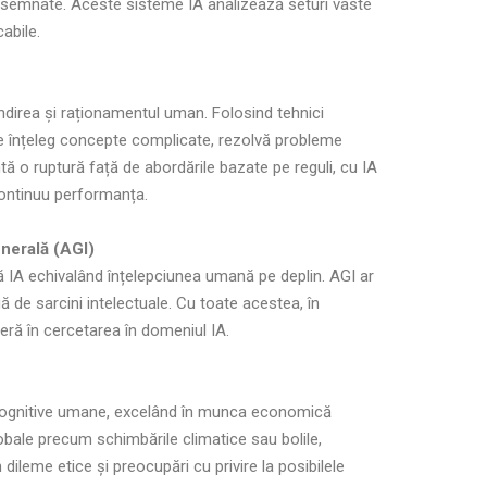
esemnate. Aceste sisteme IA analizează seturi vaste
abile.
direa și raționamentul uman. Folosind tehnici
e înțeleg concepte complicate, rezolvă probleme
tă o ruptură față de abordările bazate pe reguli, cu IA
continuu performanța.
enerală (AGI)
ntă IA echivalând înțelepciunea umană pe deplin. AGI ar
 de sarcini intelectuale. Cu toate acestea, în
ră în cercetarea în domeniul IA.
le cognitive umane, excelând în munca economică
obale precum schimbările climatice sau bolile,
ileme etice și preocupări cu privire la posibilele