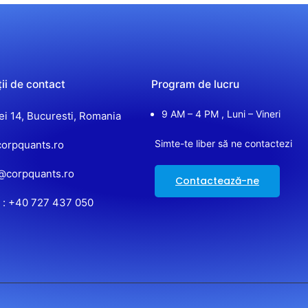
ii de contact
Program de lucru
9 AM – 4 PM , Luni – Vineri
iei 14, Bucuresti, Romania
Simte-te liber să ne contactezi
orpquants.ro
e@corpquants.ro
Contactează-ne
 : +40 727 437 050