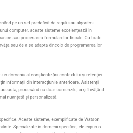
onând pe un set predefinit de reguli sau algoritmi
 unui computer, aceste sisteme excelențează în
canice sau procesarea formularelor fiscale. Cu toate
a învăța sau de a se adapta dincolo de programarea lor
un domeniu al conștientizării contextului și retenției.
n informații din interacțiunile anterioare. Asistenții
 aceasta, procesând nu doar comenzile, ci și învățând
ă mai nuanțată și personalizată.
 specifice. Aceste sisteme, exemplificate de Watson
liste. Specializate în domenii specifice, ele expun o