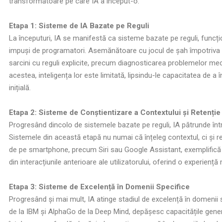
transformătoare pe care IA a început-o.
Etapa 1: Sisteme de IA Bazate pe Reguli
La începuturi, IA se manifestă ca sisteme bazate pe reguli, funcți
impuși de programatori. Asemănătoare cu jocul de șah împotriva
sarcini cu reguli explicite, precum diagnosticarea problemelor me
acestea, inteligența lor este limitată, lipsindu-le capacitatea de 
inițială.
Etapa 2: Sisteme de Conștientizare a Contextului și Retenție
Progresând dincolo de sistemele bazate pe reguli, IA pătrunde într-
Sistemele din această etapă nu numai că înțeleg contextul, ci și reți
de pe smartphone, precum Siri sau Google Assistant, exemplifică
din interacțiunile anterioare ale utilizatorului, oferind o experienț
Etapa 3: Sisteme de Excelență în Domenii Specifice
Progresând și mai mult, IA atinge stadiul de excelență în domenii
de la IBM și AlphaGo de la Deep Mind, depășesc capacitățile genera