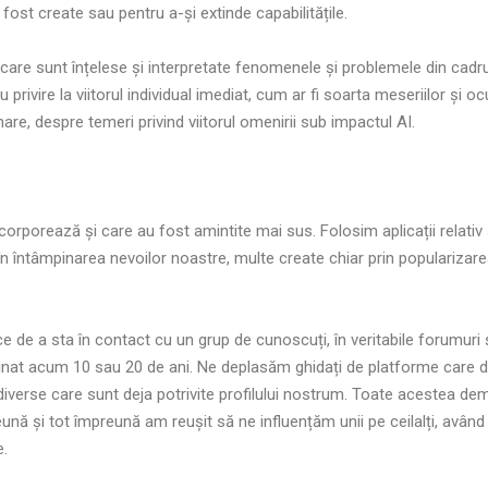
ost create sau pentru a-și extinde capabilitățile.
n care sunt înțelese și interpretate fenomenele și problemele din cadr
ivire la viitorul individual imediat, cum ar fi soarta meseriilor și oc
e, despre temeri privind viitorul omenirii sub impactul AI.
încorporează și care au fost amintite mai sus. Folosim aplicații relativ 
în întâmpinarea nevoilor noastre, multe create chiar prin popularizarea
 de a sta în contact cu un grup de cunoscuți, în veritabile forumuri ș
aginat acum 10 sau 20 de ani. Ne deplasăm ghidați de platforme care 
diverse care sunt deja potrivite profilului nostrum. Toate acestea de
nă și tot împreună am reușit să ne influențăm unii pe ceilalți, avân
e.