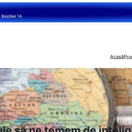
Bastiliei 14
Acasă
Pro
ie să ne temem de intelige