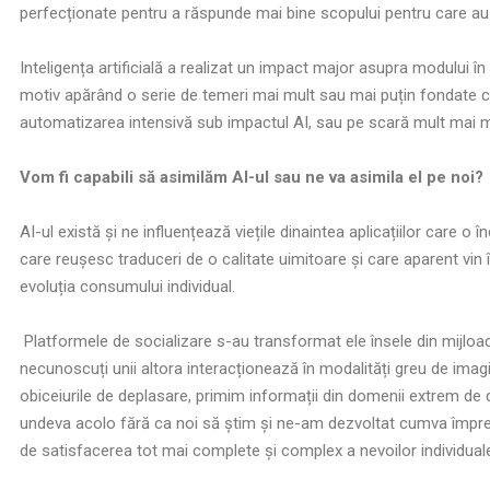
perfecționate pentru a răspunde mai bine scopului pentru care au f
Inteligența artificială a realizat un impact major asupra modului î
motiv apărând o serie de temeri mai mult sau mai puțin fondate cu pr
automatizarea intensivă sub impactul AI, sau pe scară mult mai mar
Vom fi capabili să asimilăm AI-ul sau ne va asimila el pe noi?
AI-ul există și ne influențează viețile dinaintea aplicațiilor care o 
care reușesc traduceri de o calitate uimitoare și care aparent vin 
evoluția consumului individual.
Platformele de socializare s-au transformat ele însele din mijloace
necunoscuți unii altora interacționează în modalități greu de im
obiceiurile de deplasare, primim informații din domenii extrem de 
undeva acolo fără ca noi să știm și ne-am dezvoltat cumva împreu
de satisfacerea tot mai complete și complex a nevoilor individual