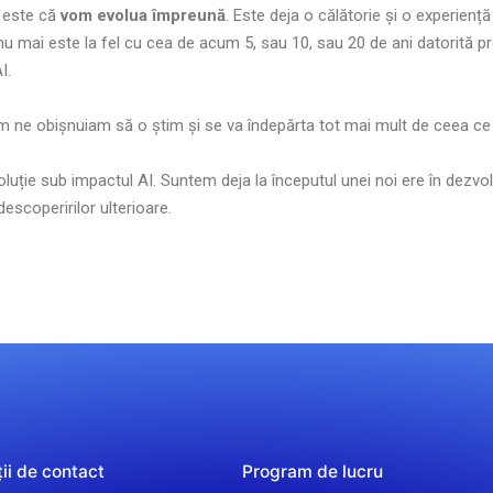
a este că
vom evolua împreună
. Este deja o călătorie și o experie
nu mai este la fel cu cea de acum 5, sau 10, sau 20 de ani datorită pr
I.
m ne obișnuiam să o știm și se va îndepărta tot mai mult de ceea ce
oluție sub impactul AI. Suntem deja la începutul unei noi ere în dezv
descoperirilor ulterioare.
ii de contact
Program de lucru