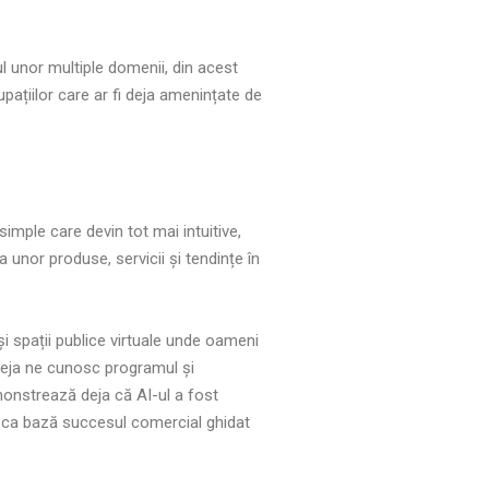
ul unor multiple domenii, din acest
upațiilor care ar fi deja amenințate de
simple care devin tot mai intuitive,
 unor produse, servicii și tendințe în
i spații publice virtuale unde oameni
deja ne cunosc programul și
monstrează deja că AI-ul a fost
d ca bază succesul comercial ghidat