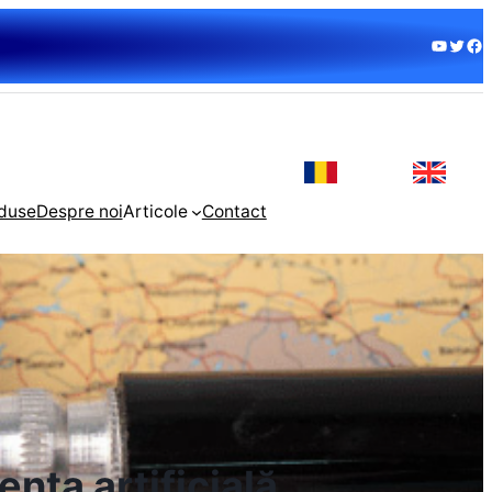
duse
Despre noi
Articole
Contact
nța artificială