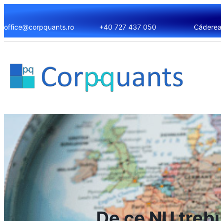
office@corpquants.ro
+40 727 437 050
Căderea 
De ce NU trebu