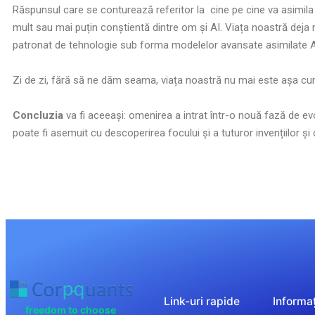
Răspunsul care se conturează referitor la cine pe cine va asimil
mult sau mai puțin conștientă dintre om și AI. Viața noastră deja 
patronat de tehnologie sub forma modelelor avansate asimilate A
Zi de zi, fără să ne dăm seama, viața noastră nu mai este așa cu
Concluzia
va fi aceeași: omenirea a intrat într-o nouă fază de ev
poate fi asemuit cu descoperirea focului și a tuturor invențiilor și 
Link-uri rapide
Informaț
freedom to choose