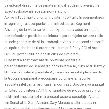
JavaScript din schițe desenate manual, subliniind avansurile
spectaculoase ale acestei noi versiuni.
Aprilie a fost martorul unor inovații importante în segmentarea
imaginilor și videoclipurilor, prin introducerea Segment
Anything de la Meta, iar Wonder Dynamics a adus un impuls
semnificativ în posibilitatea înlocuirii personajelor umane reale
cu cele generate de AI în producțiile video. În aceeași perioadă,
au apărut chatbot-uri autonome, cum ar fi Baby AGI și Auto
GPT, cu potențialul lor încă în curs de explorare.
Luna mai a fost marcată de prezența notabilă a
personalităților de seamă din comunitatea AI, cum ar fi Jeffrey
Hinton- considerat părintele AI, care și-a anunțat plecarea de
la Google exprimând preocupările cu privire la riscurile
asociate inteligenței artificiale. În contrast, Google și-a anunțat
ambițiile de a integra AI într-o varietate de produse și servicii,
subliniind impactul tot mai crescut asupra societății. Audiția
din Senat al lui Sam Altman, Gary Marcus și alții, a adus în
prim-plan apelul la reglementarea AI pentru a gestiona