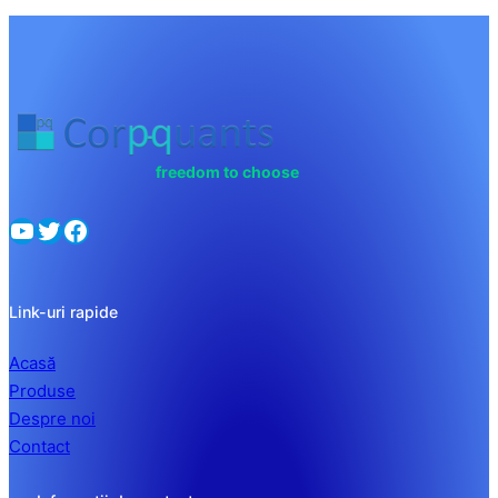
freedom to choose
Link-uri rapide
Acasă
Produse
Despre noi
Contact