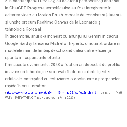
5 în cadrul OpenAI Dev Day, cu asistenți personalizați antrenați
în ChatGPT. Progrese semnificative au fost înregistrate în
editarea video cu Motion Brush, modele de consistență latentă
și unelte precum Realtime Canvas de la Leonardo și
tehnologia Korea.ai.
În decembrie, anul s-a încheiat cu anunțul lui Gemini în cadrul
Google Bard și lansarea Mixtral of Experts, o nouă abordare în
modelele mari de limbaj, deschizând calea către eficiență
sporită în răspunsurile oferite.
Prin aceste evenimente, 2023 a fost un an deosebit de prolific
în avansuri tehnologice și inovații în domeniul inteligenței
artificiale, anticipând cu entuziasm o continuare a progreselor
rapide în anul următor.
(
https://www.youtube.com/watch?v=I_m54jvnmgE&list=WL&index=6
canalul Matt
Wolfe- EVERYTHING That Happened In AI In 2023)