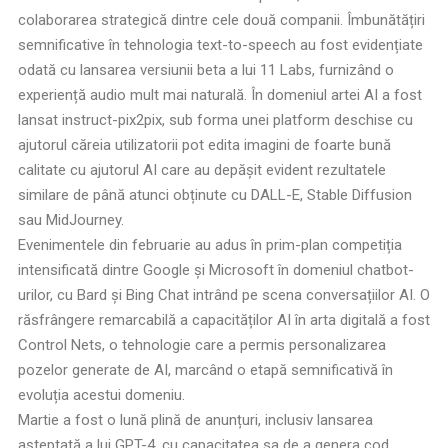
colaborarea strategică dintre cele două companii. Îmbunătățiri
semnificative în tehnologia text-to-speech au fost evidențiate
odată cu lansarea versiunii beta a lui 11 Labs, furnizând o
experiență audio mult mai naturală. În domeniul artei AI a fost
lansat instruct-pix2pix, sub forma unei platform deschise cu
ajutorul căreia utilizatorii pot edita imagini de foarte bună
calitate cu ajutorul AI care au depășit evident rezultatele
similare de până atunci obținute cu DALL-E, Stable Diffusion
sau MidJourney.
Evenimentele din februarie au adus în prim-plan competiția
intensificată dintre Google și Microsoft în domeniul chatbot-
urilor, cu Bard și Bing Chat intrând pe scena conversațiilor AI. O
răsfrângere remarcabilă a capacităților AI în arta digitală a fost
Control Nets, o tehnologie care a permis personalizarea
pozelor generate de AI, marcând o etapă semnificativă în
evoluția acestui domeniu.
Martie a fost o lună plină de anunțuri, inclusiv lansarea
așteptată a lui GPT-4, cu capacitatea sa de a genera cod