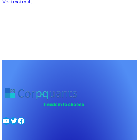
Vezi mai mult
freedom to choose
YouTube
Twitter
Facebook