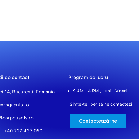
ii de contact
Program de lucru
9 AM – 4 PM , Luni – Vineri
iei 14, Bucuresti, Romania
Simte-te liber să ne contactezi
orpquants.ro
e@corpquants.ro
Contactează-ne
 : +40 727 437 050