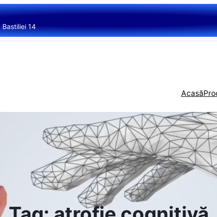
Bastiliei 14
Acasă
Pro
Tag:
atrofie cognitivă