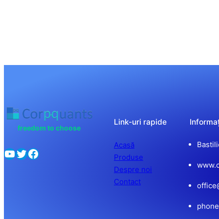
Link-uri rapide
Informaț
freedom to choose
Bastil
Acasă
YouTube
Twitter
Facebook
Produse
www.c
Despre noi
Contact
offic
phone