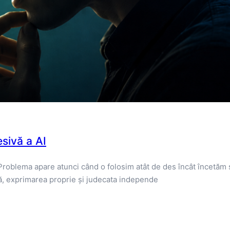
esivă a AI
i. Problema apare atunci când o folosim atât de des încât încetăm
ică, exprimarea proprie și judecata independe