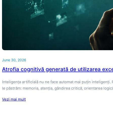
June 30, 2026
Atrofia cognitivă generată de utilizarea exc
Inteligența artificială nu ne face automat mai puțin inteligenț
le păstrăm: memoria, atenția, gândirea critică, orientarea log
Vezi mai mult