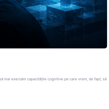
 să mai exersăm capacitățile cognitive pe care vrem, de fapt, să