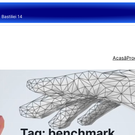
Bastiliei 14
Acasă
Pro
Tag:
benchmark