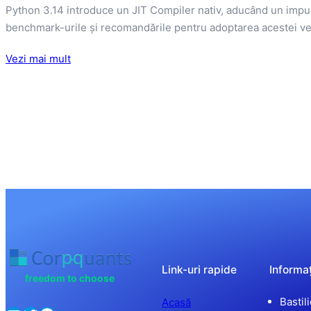
Python 3.14 introduce un JIT Compiler nativ, aducând un impuls
benchmark-urile și recomandările pentru adoptarea acestei ver
Vezi mai mult
Link-uri rapide
Informaț
freedom to choose
Bastil
Acasă