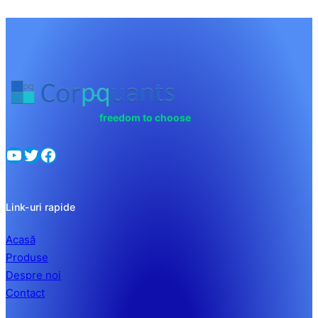
freedom to choose
YouTube
Twitter
Facebook
Link-uri rapide
Acasă
Produse
Despre noi
Contact