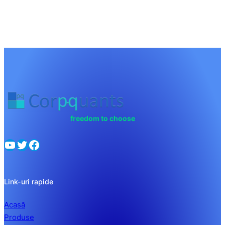
freedom to choose
YouTube
Twitter
Facebook
Link-uri rapide
Acasă
Produse