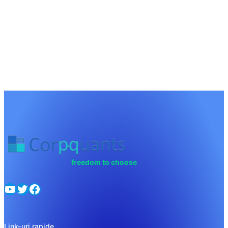
freedom to choose
YouTube
Twitter
Facebook
Link-uri rapide