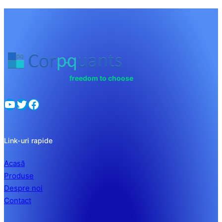
freedom to choose
YouTube
Twitter
Facebook
Link-uri rapide
Acasă
Produse
Despre noi
Contact