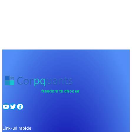
freedom to choose
YouTube
Twitter
Facebook
Link-uri rapide