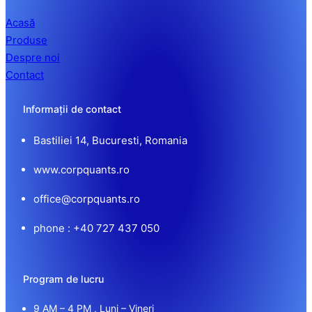
Acasă
Produse
Despre noi
Contact
Informații de contact
Bastiliei 14, Bucuresti, Romania
www.corpquants.ro
office@corpquants.ro
phone : +40 727 437 050
Program de lucru
9 AM – 4 PM , Luni – Vineri