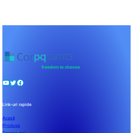
freedom to choose
YouTube
Twitter
Facebook
Link-uri rapide
Acasă
Produse
Despre noi