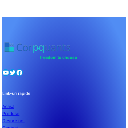
freedom to choose
YouTube
Twitter
Facebook
Link-uri rapide
Acasă
Produse
Despre noi
Contact