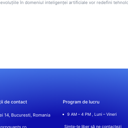
, evoluțiile în domeniul inteligenței artificiale vor redefini teh
ii de contact
Program de lucru
9 AM – 4 PM , Luni – Vineri
iei 14, Bucuresti, Romania
Simte-te liber să ne contactezi
orpquants.ro