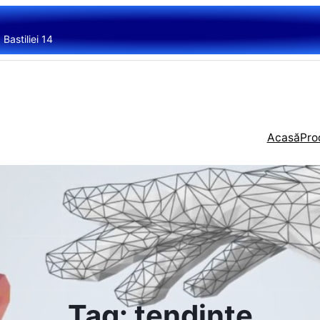
Bastiliei 14
Acasă
Pro
Tag:
tendinte