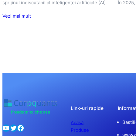
sprijinul indiscutabil al inteligenței artificiale (AI). În 2025
Vezi mai mult
Link-uri rapide
Informaț
freedom to choose
Bastil
Acasă
YouTube
Twitter
Facebook
Produse
www.c