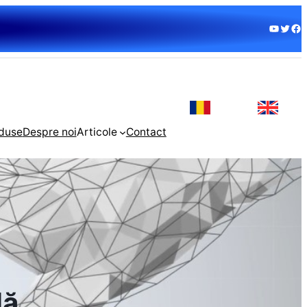
YouTube
Twitter
Facebook
duse
Despre noi
Articole
Contact
lă