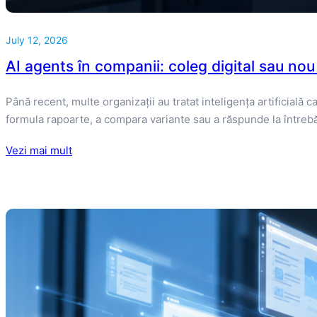
July 12, 2026
AI agents în companii: coleg digital sau nou
Până recent, multe organizații au tratat inteligența artificială
formula rapoarte, a compara variante sau a răspunde la întrebări
Vezi mai mult