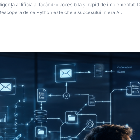
gența artificială, făcând-o accesibilă și rapid de implementat. D
. Descoperă de ce Python este cheia succesului în era AI.