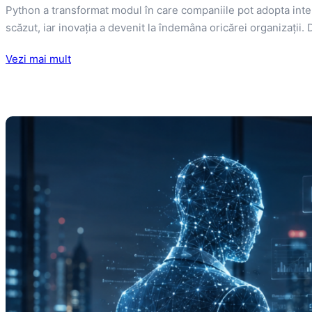
Python a transformat modul în care companiile pot adopta inteli
scăzut, iar inovația a devenit la îndemâna oricărei organizații
Vezi mai mult