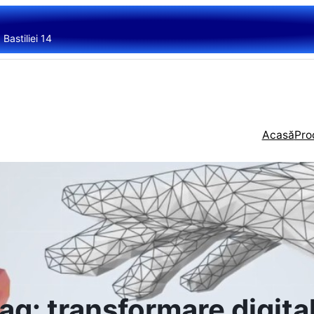
Bastiliei 14
Acasă
Pro
ag:
transformare digita