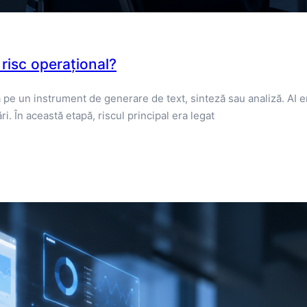
 risc operațional?
 ca pe un instrument de generare de text, sinteză sau analiză. AI 
. În această etapă, riscul principal era legat