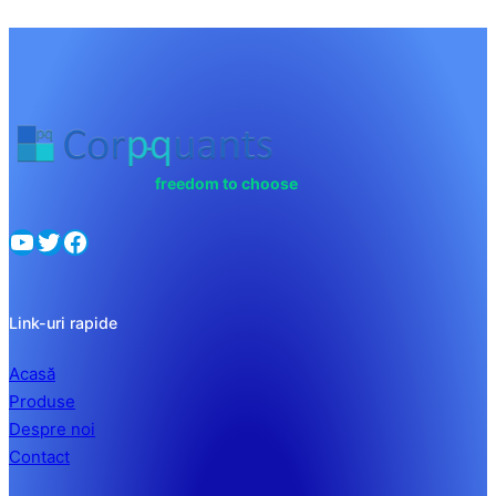
freedom to choose
YouTube
Twitter
Facebook
Link-uri rapide
Acasă
Produse
Despre noi
Contact