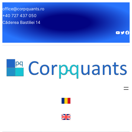
office@corpquants.ro
+40 727 437 050
Căderea Bastiliei 14