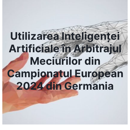
Utilizarea Inteligenței
Artificiale în Arbitrajul
Meciurilor din
Campionatul European
2024 din Germania