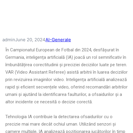
admin
June 20, 2024
AI-Generale
În Campionatul European de Fotbal din 2024, desfășurat în
Germania, inteligența artificială (IA) joacă un rol semnificativ în
îmbunătățirea corectitudinii și preciziei deciziilor luate pe teren.
VAR (Video Assistant Referee) asistă arbitrii în luarea deciziilor
prin revizuirea imaginilor video. Inteligența artificială analizează
rapid și eficient secvențele video, oferind recomandări arbitrilor
umani și ajutând la identificarea faulturilor, a ofsaidurilor și a
altor incidente ce necesită o decizie corectă.
Tehnologia IA contribuie la detectarea ofsaidurilor cu o
precizie mai mare decât ochiul uman. Utilizând senzori și
camere multiple, IA analizează poziționarea jucătorilor în timp