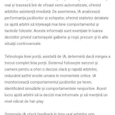
real și trasează linii de ofsaid semi-automatizate, oferind
arbitrilor asistență imediată. De asemenea, IA analizează
performanța jucătorilor și echipelor, oferind statistici detaliate
ce ajută arbitrii să înțeleagă mai bine comportamentul și
tacticile folosite. Aceste informații sunt esențiale în luarea
deciziilor privind cartonașele galbene și roșii, precum și în alte
situații controversate.
Tehnologia liniei porții, asistată de IA, determină dacă mingea a
trecut complet linia porții. Sistemul folosește senzori și
camere pentru a oferi o decizie clară și rapidă arbitrilor,
reducând astfel erorile umane în momentele critice. IA
monitorizează comportamentul jucătorilor pe teren,
identificând simulările și comportamentele nesportive. Acest
lucru ajută arbitrii să ia decizii mai informate și să mențină un
nivel ridicat de fair-play.
Sistemele IA oferă feedback în timp real arbitrilor prin